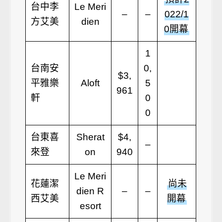
台中李
Le Meri
–
–
022/1
方艾美
dien
0開幕
1
台南安
0,
$3,
平雅樂
Aloft
5
961
軒
0
0
台東喜
Sherat
$4,
–
來登
on
940
Le Meri
花蓮潔
尚未
dien R
–
–
西艾美
開幕
esort