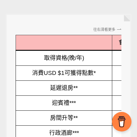
往右滑看更多
會員
取得資格(晚/年)
消費USD $1可獲得點數*
10
延遲退房**
迎賓禮***
房間升等**
行政酒廊***