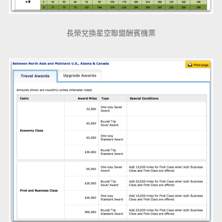
長榮兌換星空聯盟酬賓機票