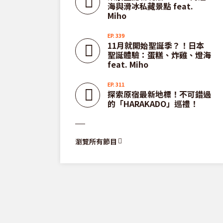
海與滑冰私藏景點 feat.
Miho
住宿體
EP. 339
村」
11月就開始聖誕季？！日本
聖誕體驗：蛋糕、炸雞、燈海
feat. Miho
啡旅行
啡廳的
EP. 311
探索原宿最新地標！不可錯過
的「HARAKADO」巡禮！
瀏覽所有節目