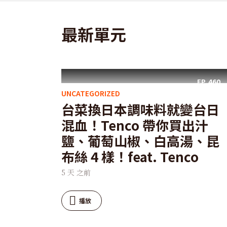
最新單元
EP.
460
UNCATEGORIZED
台菜換日本調味料就變台日
混血！Tenco 帶你買出汁
鹽、葡萄山椒、白高湯、昆
布絲 4 樣！feat. Tenco
5 天 之前
播放