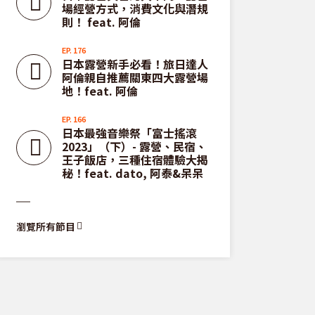
場經營方式，消費文化與潛規
則！ feat. 阿倫
EP. 176
日本露營新手必看！旅日達人
阿倫親自推薦關東四大露營場
地！feat. 阿倫
EP. 166
日本最強音樂祭「富士搖滾
2023」（下）- 露營、民宿、
王子飯店，三種住宿體驗大揭
秘！feat. dato, 阿泰&呆呆
瀏覽
瀏覽所有節目