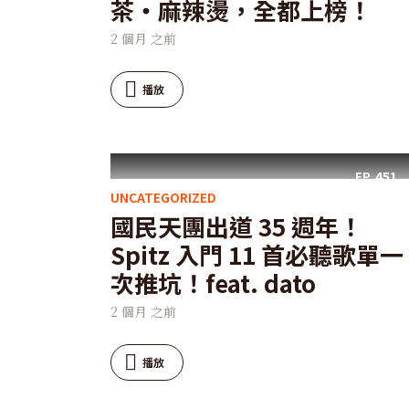
茶・麻辣燙，全都上榜！
2 個月 之前
播放
EP.
451
UNCATEGORIZED
國民天團出道 35 週年！
Spitz 入門 11 首必聽歌單一
次推坑！feat. dato
2 個月 之前
播放