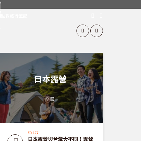
鐘
的點數旅行筆記
！
日本露營
9 回
EP. 177
日本露營與台灣大不同！露營