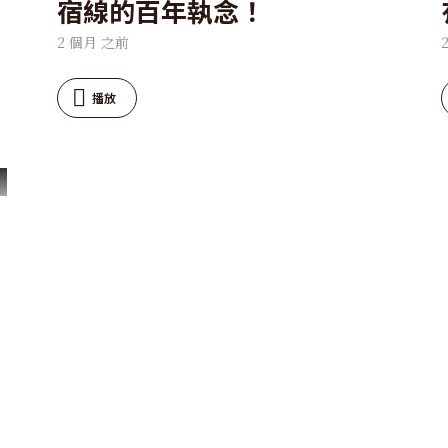
宿線的百年執念！
2 個月 之前
播放