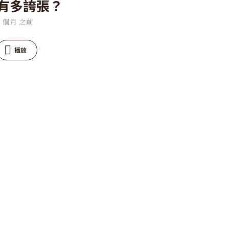
有多誇張？
2 個月 之前
播放