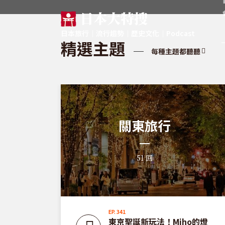
日本旅行｜流行趨勢｜歷史文化｜Podcast
精選主題
每種主題都聽聽
關東旅行
51 回
EP. 341
航班
東京聖誕新玩法！Miho的燈