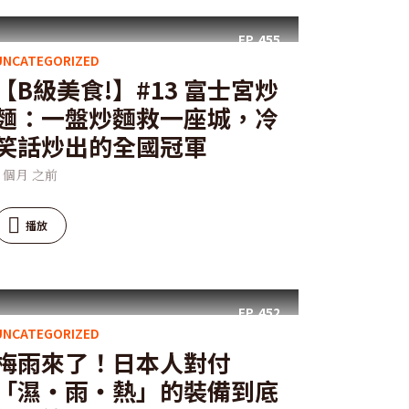
EP.
455
UNCATEGORIZED
【B級美食!】#13 富士宮炒
麵：一盤炒麵救一座城，冷
笑話炒出的全國冠軍
1 個月 之前
播放
EP.
452
UNCATEGORIZED
梅雨來了！日本人對付
「濕・雨・熱」的裝備到底