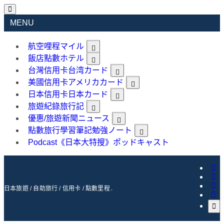
MENU
航空哩程
マイル
飯店點數
ホテル
台灣信用卡
台湾カード
美國信用卡
アメリカカード
日本信用卡
日本カード
旅遊紀錄
旅行記
優惠/旅遊新聞
ニュース
點數旅行學習筆記
勉強ノート
Podcast《日本大特搜》
ポッドキャスト
日本旅遊 / 自助旅行 / 信用卡 / 點數里程 / 航空 / 飯店