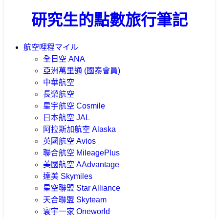
研究生的點數旅行筆記
航空哩程
マイル
全日空 ANA
亞洲萬里通 (國泰會員)
中華航空
長榮航空
星宇航空 Cosmile
日本航空 JAL
阿拉斯加航空 Alaska
英國航空 Avios
聯合航空 MileagePlus
美國航空 AAdvantage
達美 Skymiles
星空聯盟 Star Alliance
天合聯盟 Skyteam
寰宇一家 Oneworld