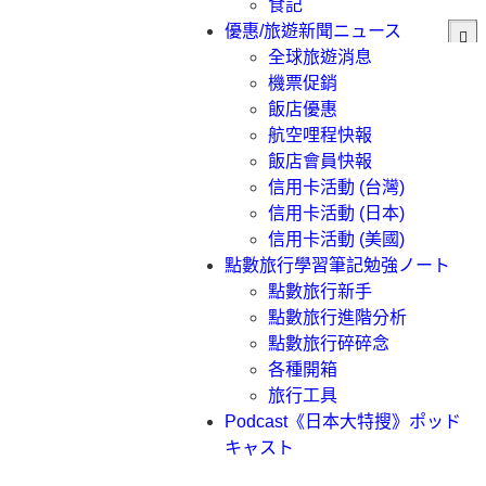
食記
優惠/旅遊新聞
ニュース
全球旅遊消息
機票促銷
飯店優惠
航空哩程快報
飯店會員快報
信用卡活動 (台灣)
信用卡活動 (日本)
信用卡活動 (美國)
點數旅行學習筆記
勉強ノート
點數旅行新手
點數旅行進階分析
點數旅行碎碎念
各種開箱
旅行工具
Podcast《日本大特搜》
ポッド
キャスト