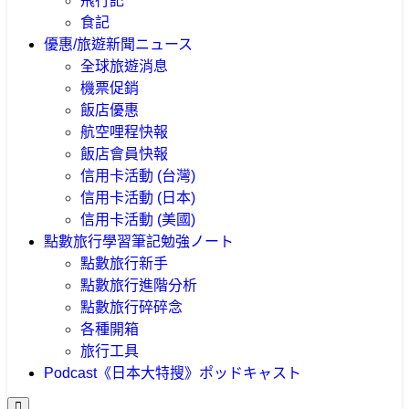
飛行記
食記
優惠/旅遊新聞
ニュース
全球旅遊消息
機票促銷
飯店優惠
航空哩程快報
飯店會員快報
信用卡活動 (台灣)
信用卡活動 (日本)
信用卡活動 (美國)
點數旅行學習筆記
勉強ノート
點數旅行新手
點數旅行進階分析
點數旅行碎碎念
各種開箱
旅行工具
Podcast《日本大特搜》
ポッドキャスト