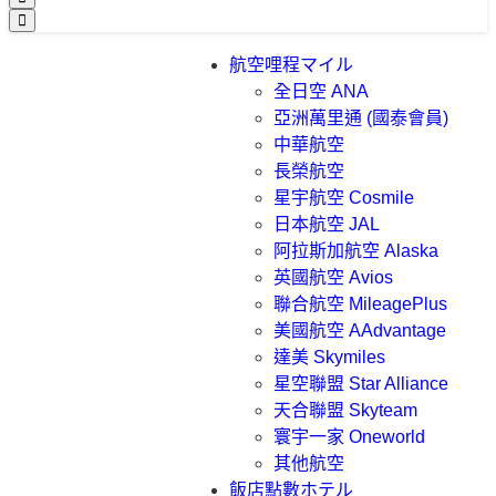
航空哩程
マイル
全日空 ANA
亞洲萬里通 (國泰會員)
中華航空
長榮航空
星宇航空 Cosmile
日本航空 JAL
阿拉斯加航空 Alaska
英國航空 Avios
聯合航空 MileagePlus
美國航空 AAdvantage
達美 Skymiles
星空聯盟 Star Alliance
天合聯盟 Skyteam
寰宇一家 Oneworld
其他航空
飯店點數
ホテル