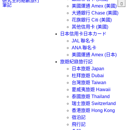
研究生的點數旅行
筆記
美國運通 Amex (美國)
大通銀行 Chase (美國)
花旗銀行 Citi (美國)
其他信用卡 (美國)
日本信用卡
日本カード
JAL 聯名卡
ANA 聯名卡
美國運通 Amex (日本)
旅遊紀錄
旅行記
日本旅遊 Japan
杜拜旅遊 Dubai
台灣旅遊 Taiwan
夏威夷旅遊 Hawaii
泰國旅遊 Thailand
瑞士旅遊 Switzerland
香港旅遊 Hong Kong
宿泊記
飛行記